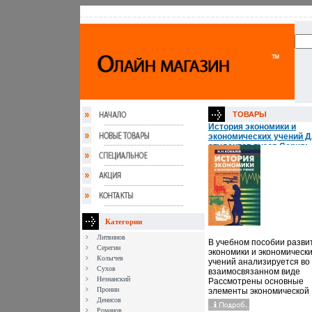
ТОВАРЫ
История экономики и
экономических учений 
студентов вузов Серия:
Учебники и учебные пос
инфо 7358h.
Категории
Литвинов
В учебном пособии разви
Серегин
экономики и экономическ
Колычев
учений анализируется во
Сухов
взаимосвязанном виде
Незнанский
Рассмотрены основные
Пронин
элементы экономической
Денисов
теории, способствующие
лучшему восприятию
Романов