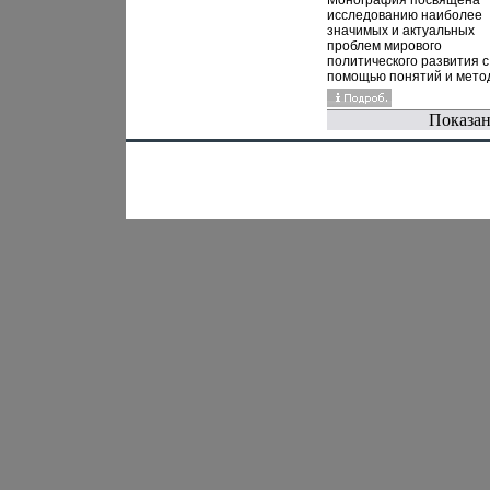
Монография посвящена
также бдплщее
исследованию наиболее
романтическими и интим
значимых и актуальных
страницамиПредоставле
проблем мирового
Произведения Пользова
политического развития с
осуществляется ООО "Ли
помощью понятий и мето
Предоставление
геоэкономической полити
Произведения Пользова
глобальной политической
осуществляется ООО "Лит
Показан
истории - новых научных
аущщынаправлений,
отличающихся от
традиционной геополитик
традиционной политичес
истории Среди этих проб
особое внимание уделен
закономерностям и факт
нелинейного развития
модернизации, движущим
силам эволюционного
усложнения политически
систем, механизмам
вбдплязаимодействия
политики и экономики на
глобальном уровне,
предпосылкам и последс
формирования "универса
цивилизации" На конкрет
историческом и совреме
материале анализируютс
основные тенденции эво
глобальной системы мир
центров политической и