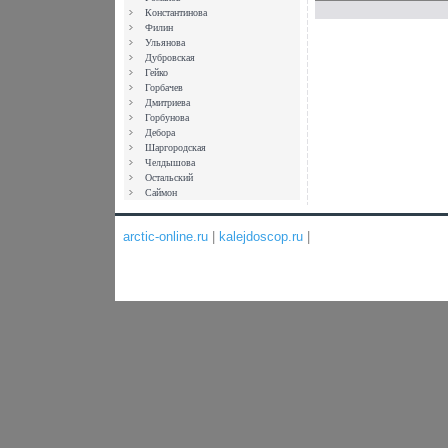
нахоауэъхдилас
Константинова
полотно средне
Филин
художницы, Але
Ульянова
моментально по
Дубровская
капкан аферисто
Гейко
мошенников Толь
Горбачев
домой злополуч
Дмитриева
подверглась нес
Горбунова
похищениям А уж
Дебора
по возвращении!
Шаргородская
превратились в
Челдышова
манипулябдтужт
Остальский
знакомые оказал
Саймон
а враги обернул
друзьями И все 
маленького кусо
arctic-online.ru
|
kalejdoscop.ru
|
французского хо
Предоставлени
Произведения П
осуществляется
Предоставлени
Произведения П
осуществляется 