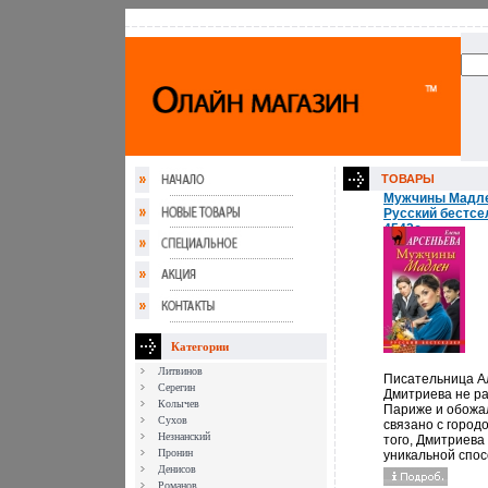
ТОВАРЫ
Мужчины Мадле
Русский бестс
4542c.
Категории
Литвинов
Писательница А
Серегин
Дмитриева не ра
Колычев
Париже и обожал
Сухов
связано с город
Незнанский
того, Дмитриева
Пронин
уникальной спо
Денисов
ввязываться в 
приключения вез
Романов