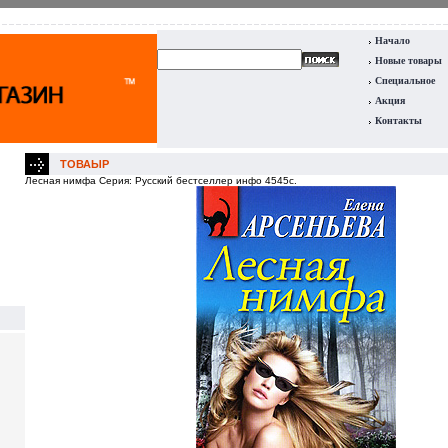
Начало
Новые товары
Специальное
Акция
Контакты
ТОВАЫР
Лесная нимфа Серия: Русский бестселлер инфо 4545c.