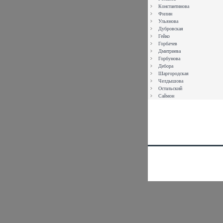
Константинова
Филин
Ульянова
Дубровская
Гейко
Горбачев
Дмитриева
Горбунова
Дебора
Шаргородская
Челдышова
Остальский
Саймон