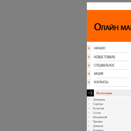
Категории
Литвинов
Серегин
Колычев
Сухов
Незнанский
Пронин
Денисов
Романов