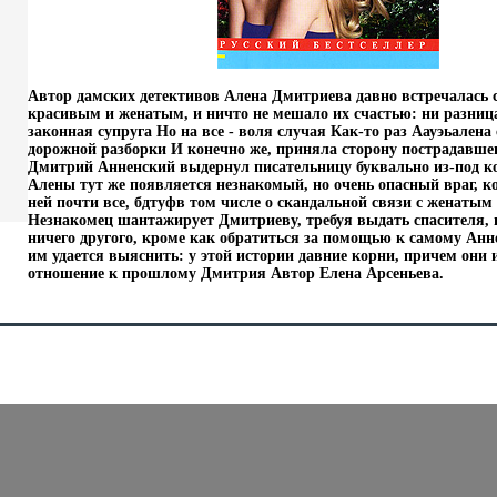
Автор дамских детективов Алена Дмитриева давно встречалась 
красивым и женатым, и ничто не мешало их счастью: ни разница
законная супруга Но на все - воля случая Как-то раз Аауэьалена
дорожной разборки И конечно же, приняла сторону пострадавшег
Дмитрий Анненский выдернул писательницу буквально из-под к
Алены тут же появляется незнакомый, но очень опасный враг, к
ней почти все, бдтуфв том числе о скандальной связи с женаты
Незнакомец шантажирует Дмитриеву, требуя выдать спасителя, и
ничего другого, кроме как обратиться за помощью к самому Анн
им удается выяснить: у этой истории давние корни, причем они
отношение к прошлому Дмитрия Автор Елена Арсеньева.