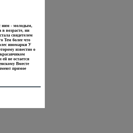
с ним - молодым,
 в возрасте, ни
 стала свидетелем
о Тем более что
олес иномарки У
оторому известно о
м красавчиком
 ей не остается
енскому Вместе
 имеют прямое