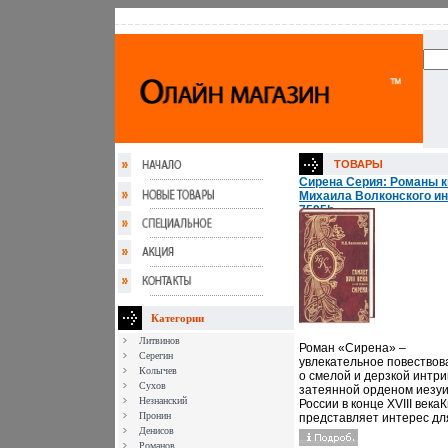
ТОВАРЫ
Сирена Серия: Романы к
Михаила Волконского и
7595h.
Категории
Литвинов
Роман «Сирена» –
Серегин
увлекательное повествов
Колычев
о смелой и дерзкой интри
Сухов
затеянной орденом иезуи
Незнанский
России в конце XVIII века
Пронин
представляет интерес дл
Денисов
широкого круга
читателейПредоставлен
Романов