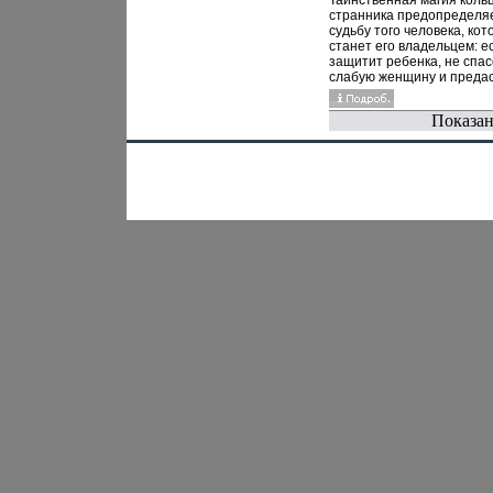
Таинственная магия коль
заведений в РФ Издание
странника предопределя
второе, исправленное и
судьбу того человека, ко
дополненное Автор Паве
станет его владельцем: е
Вахрин.
защитит ребенка, не спас
слабую женщину и преда
друга, то не миновать ему
смертиПредоставленауъ
Показан
Произведения Пользова
осуществляется ООО "Ли
Предоставление
Произведения Пользова
осуществляется ООО "Лит