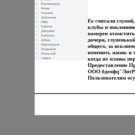
Константинова
Филин
Ульянова
Дубровская
Ее считали глупой,
Гейко
клубы и поклонни
Горбачев
Дмитриева
намерен отомстить
Горбунова
дочери, глупенько
Дебора
Шаргородская
общего, за исключе
Челдышова
изменить жизнь и 
Остальский
когда их планы пе
Саймон
Предоставление П
ООО бдохфq"ЛитРе
Пользователям ос