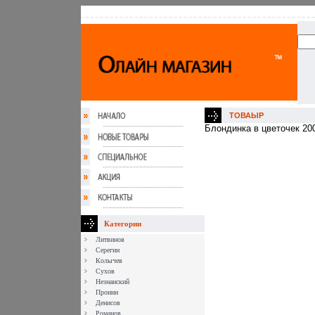
ТОВАЫР
Блондинка в цветочек 200
Категории
Литвинов
Серегин
Колычев
Сухов
Незнанский
Пронин
Денисов
Романов