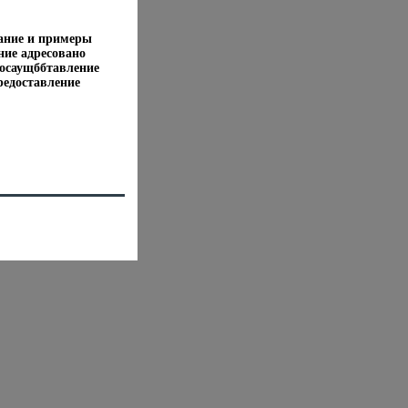
ание и примеры
ние адресовано
осаущббтавление
едоставление