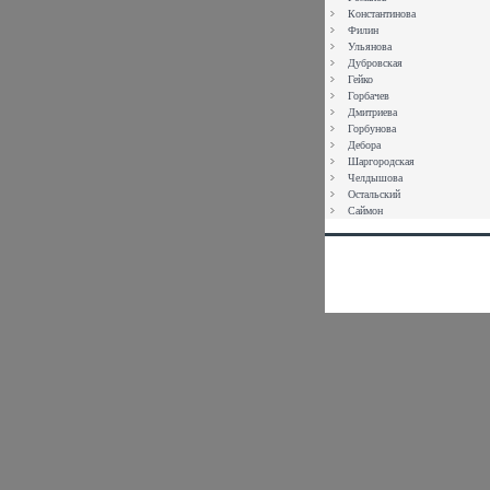
Константинова
Филин
Ульянова
Дубровская
Гейко
Горбачев
Дмитриева
Горбунова
Дебора
Шаргородская
Челдышова
Остальский
Саймон