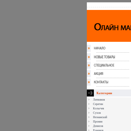
Категории
Литвинов
Серегин
Колычев
Сухов
Незнанский
Пронин
Денисов
Романов