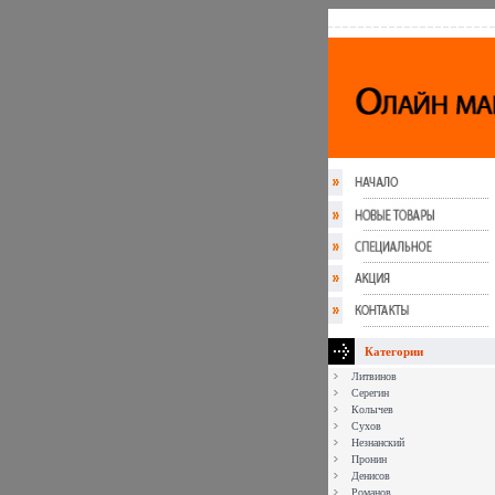
Категории
Литвинов
Серегин
Колычев
Сухов
Незнанский
Пронин
Денисов
Романов