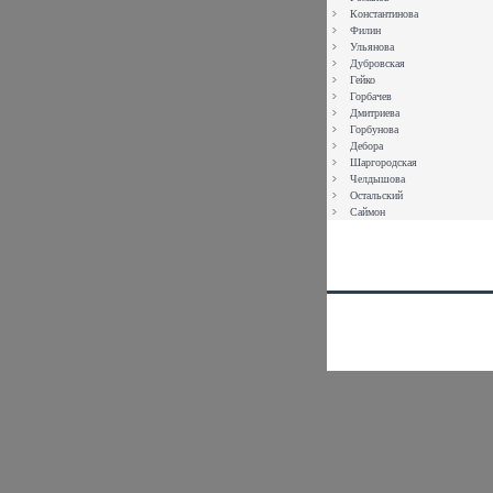
Константинова
Филин
Ульянова
Дубровская
Гейко
Горбачев
Дмитриева
Горбунова
Дебора
Шаргородская
Челдышова
Остальский
Саймон