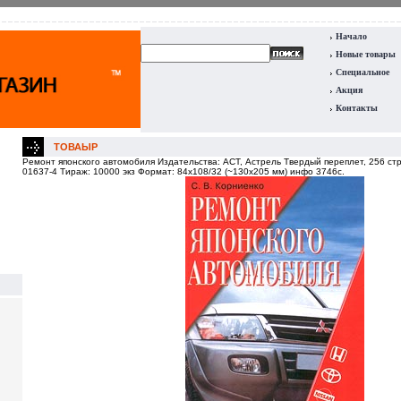
Начало
Новые товары
Специальное
Акция
Контакты
ТОВАЫР
Ремонт японского автомобиля Издательства: АСТ, Астрель Твердый переплет, 256 стр
01637-4 Тираж: 10000 экз Формат: 84x108/32 (~130х205 мм) инфо 3746c.