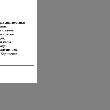
ах диагностики
нные
вигателя
ся тряска
да,
ся коды
коды
полезна как
 Корниенко.