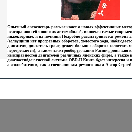
Опытный автослесарь рассказывает о новых эффективных метод
неисправностей японских автомобилей, включая самые совреме
инжекторные, и их починки Подробно рассматривается ремонт д
(еслаущипи нет прогревных оборотов, холостого хода, наблюдает
двигателя, двигатель троит, делает большие обороты холостого хо
перегревается), а также электрооборудования Расшифровывают
неисправностей двигателей различных японских фирм, а также 
диагностибдоютческой системы OBD-II Книга будет интересна и 
автолюбителям, так и специалистам-ремонтникам Автор Сергей