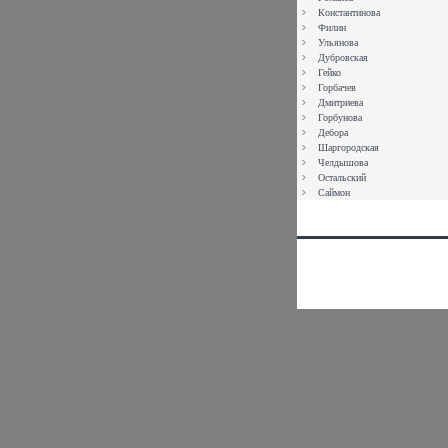
Константинова
Филин
Ульянова
Дубровская
Гейко
Горбачев
Дмитриева
Горбунова
Дебора
Шаргородская
Челдышова
Остальский
Саймон