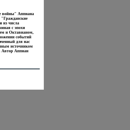
ие войны" Аппиана
" "Гражданские
и из числа
чиная с эпохи
ием и Октавианом,
зложении событий
аченный для нас
енным источником
а Автор Аппиан