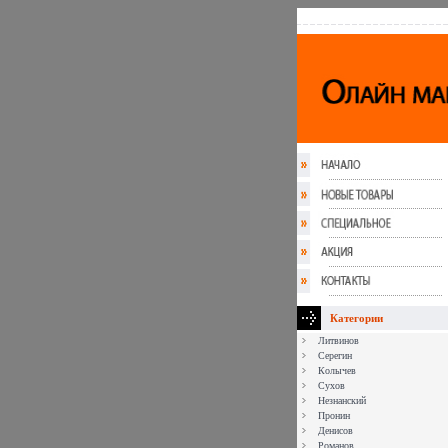
Категории
Литвинов
Серегин
Колычев
Сухов
Незнанский
Пронин
Денисов
Романов