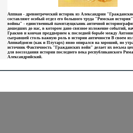
Аппиан - древнегреческий историк из Александрии "Гражданск
составляют особый отдел его большого труда "Римская история
войны" - единственный памятаущкъник античной историографи
дошедших до нас, в котором дано связное изложение событий, на
Гракхов и кончая преддверием к последней борьбе между Антон
сыгравшей столь важную роль в истории античности В своем и
Аппиабдояэн (как и Плутарх) явно опирался на хороший, но утр
источник Фактичность "Гражданских войн" делает их весьма ц
для воссоздания истории последнего века республиканского Рим
Александрийский.