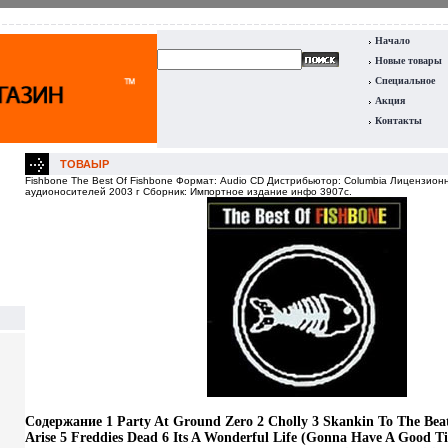
Начало
Новые товары
Специальное
Акция
Контакты
ТОВАЫР
Fishbone The Best Of Fishbone Формат: Audio CD Дистрибьютор: Columbia Лицензио
аудионосителей 2003 г Сборник: Импортное издание инфо 3907c.
Содержание 1 Party At Ground Zero 2 Cholly 3 Skankin To The Be
Arise 5 Freddies Dead 6 Its A Wonderful Life (Gonna Have A Good 