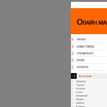
Категории
Литвинов
Серегин
Колычев
Сухов
Незнанский
Пронин
Денисов
Романов