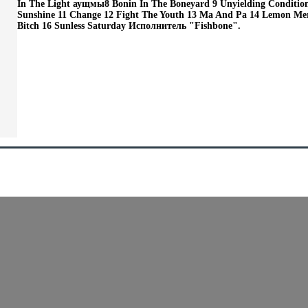
In The Light аущмы8 Bonin In The Boneyard 9 Unyielding Conditio
Sunshine 11 Change 12 Fight The Youth 13 Ma And Pa 14 Lemon Mer
Bitch 16 Sunless Saturday Исполнитель "Fishbone".