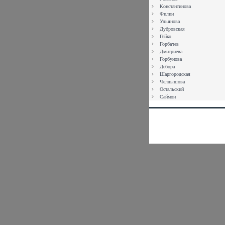
Константинова
Филин
Ульянова
Дубровская
Гейко
Горбачев
Дмитриева
Горбунова
Дебора
Шаргородская
Челдышова
Остальский
Саймон