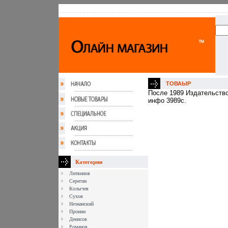
ТОВАЫР
После 1989 Издательство:
инфо 3989c.
Категории
Литвинов
Серегин
Колычев
Сухов
Незнанский
Пронин
Денисов
Романов