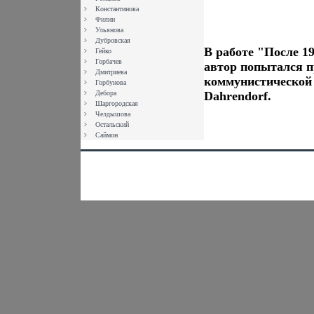
Константинова
Филин
Ульянова
Дубровская
В работе "После 1
Гейко
Горбачев
автор попытался п
Дмитриева
коммунистической
Горбунова
Дебора
Dahrendorf.
Шаргородская
Челдышова
Остальский
Саймон