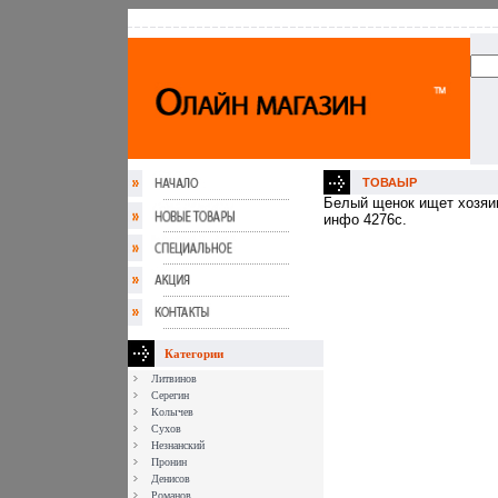
ТОВАЫР
Белый щенок ищет хозяи
инфо 4276c.
Категории
Литвинов
Серегин
Колычев
Сухов
Незнанский
Пронин
Денисов
Романов