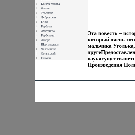
Константинова
Филин
Ульянова
Дубровская
Гейко
Горбачев
Дмитриева
Эта повесть – ист
Горбунова
который очень хоте
Дебора
Шаргородская
мальчика Уголька,
Челдышова
другеПредоставле
Остальский
оауьясуществляет
Саймон
Произведения Пол