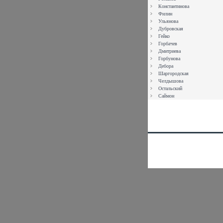
Константинова
Филин
Ульянова
Дубровская
Гейко
Горбачев
Дмитриева
Горбунова
Дебора
Шаргородская
Челдышова
Остальский
Саймон