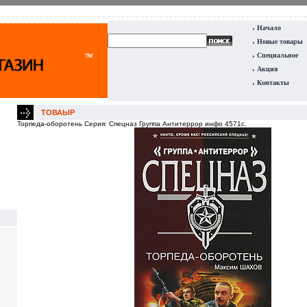
Начало
Новые товары
Специальное
Акция
Контакты
ТОВАЫР
Торпеда-оборотень Серия: Спецназ Группа Антитеррор инфо 4571c.