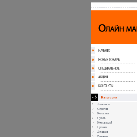
Категории
Литвинов
Серегин
Колычев
Сухов
Незнанский
Пронин
Денисов
Романов