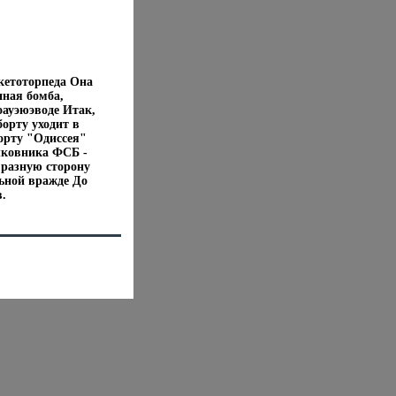
кетоторпеда Она
нная бомба,
оауэюэводе Итак,
орту уходит в
орту "Одиссея"
лковника ФСБ -
 разную сторону
льной вражде До
.