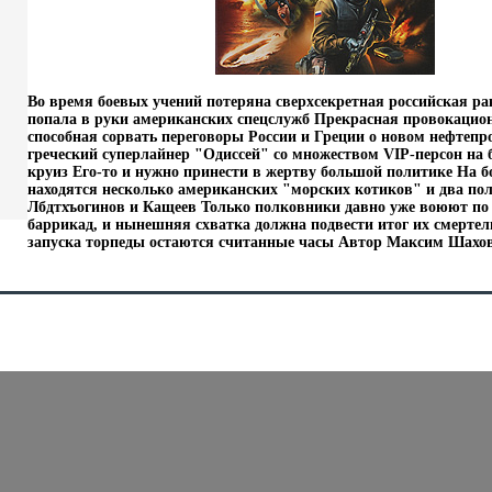
Во время боевых учений потеряна сверхсекретная российская ра
попала в руки американских спецслужб Прекрасная провокацио
способная сорвать переговоры России и Греции о новом нефтепр
греческий суперлайнер "Одиссей" со множеством VIP-персон на б
круиз Его-то и нужно принести в жертву большой политике На б
находятся несколько американских "морских котиков" и два по
Лбдтхъогинов и Кащеев Только полковники давно уже воюют по
баррикад, и нынешняя схватка должна подвести итог их смерте
запуска торпеды остаются считанные часы Автор Максим Шахов