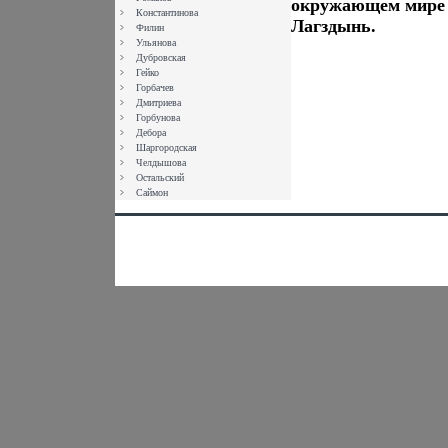
окружающем мире Ф
Константинова
Лагздынь.
Филин
Ульянова
Дубровская
Гейко
Горбачев
Дмитриева
Горбунова
Дебора
Шаргородская
Челдышова
Остальский
Саймон