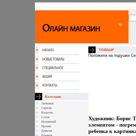
ТОВАЫР
Положили на подушки Сер
Категории
Литвинов
Серегин
Колычев
Сухов
Художник: Борис 
Незнанский
элементом - погре
Пронин
ребенка к картинк
Денисов
Романов