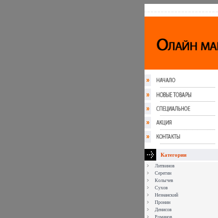
Категории
Литвинов
Серегин
Колычев
Сухов
Незнанский
Пронин
Денисов
Романов