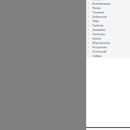
Константинова
Филин
Ульянова
Дубровская
Гейко
Горбачев
Дмитриева
Горбунова
Дебора
Шаргородская
Челдышова
Остальский
Саймон