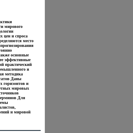
актики
ти мирового
дологии
х цен и спроса
ределяются место
е прогнозирования
тоянно
также основные
лее эффективные
ий практический
омышленного и
ая методика
ьтатов Даны
х горизонтов и
ретных мировых
сточников
терминов Для
темы
алистов,
ений и мировой