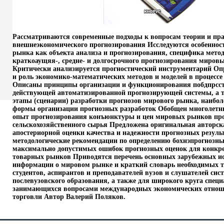
Рассматриваются современные подходы к вопросам теории и пр
внешнеэкономического прогнозирования Исследуются особеннос
рынка как объекта анализа и прогнозирования, специфика мето
краткоаущяя-, средне- и долгосрочного прогнозирования мировы
Критически анализируется прогностический инструментарий Оп
и роль экономико-математических методов и моделей в процесс
Описаны принципы организации и функционирования побдпрсс
действующей автоматизированной прогнозирующей системы, а 
этапы (сценарии) разработки прогнозов мирового рынка, наибо
формы организации прогнозных разработок Обобщен многолетн
опыт прогнозирования конъюнктуры и цен мировых рынков пр
сельскохозяйственного сырья Предложена оригинальная авторск
апостериорной оценки качества и надежности прогнозных резул
методологические рекомендации по определению бохнэпрогнозны
максимально допустимых ошибок прогнозных оценок для конк
товарных рынков Приводятся перечень основных зарубежных и
информации о мировом рынке и краткий словарь необходимых 
студентов, аспирантов и преподавателей вузов и слушателей сис
послевузовского образования, а также для широкого круга специ
занимающихся вопросами международных экономических отнош
торговли Автор Валерий Поляков.