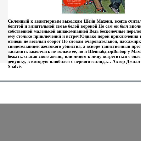
Склонный к авантюрным выходкам Шейн Махони, всегда считал
богатой и влиятельной семье белой вороной Но сам он был впол
собственной маленькой авиакомпанией Ведь бесконечные переле
ему столько приключений и встреч!Однако порой приключения
отнюдь не веселый оборот По словам очаровательной, пассажирк
свидетельницей жестокого убийства, а вскоре таинственный пре
заставить замолчать не только ее, но и ШейнабдпэрВыбор у Мах
бежать, спасая свою жизнь, или лицом к лицу встретиться с оп
девушку, в которую влюбился с первого взгляда… Автор Джилл 
Shalvis.