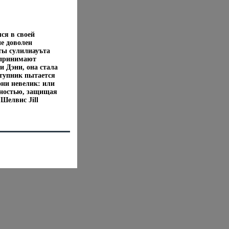
ся в своей
не доволен
ты сулилиауъта
 принимают
и Дэни, она стала
ступник пытается
они невелик: или
асностью, защищая
Шелвис Jill