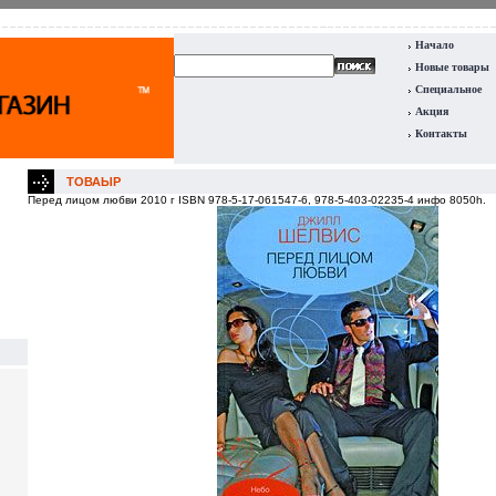
Начало
Новые товары
Специальное
Акция
Контакты
ТОВАЫР
Перед лицом любви 2010 г ISBN 978-5-17-061547-6, 978-5-403-02235-4 инфо 8050h.