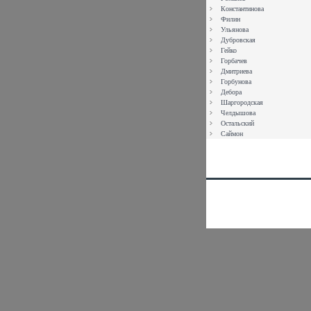
Константинова
Филин
Ульянова
Дубровская
Гейко
Горбачев
Дмитриева
Горбунова
Дебора
Шаргородская
Челдышова
Остальский
Саймон