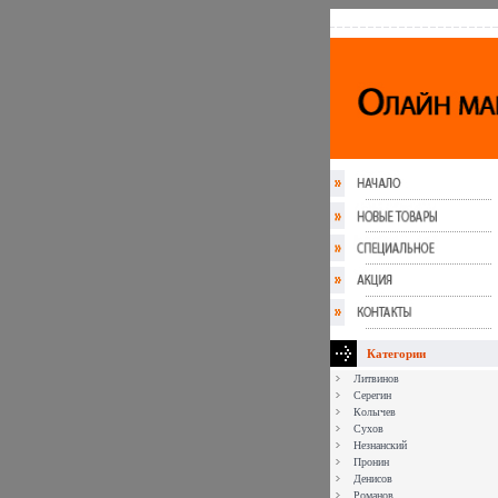
Категории
Литвинов
Серегин
Колычев
Сухов
Незнанский
Пронин
Денисов
Романов