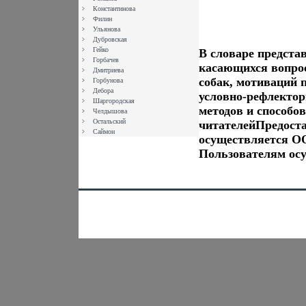
Константинова
Филин
Ульянова
Дубровская
Гейко
В словаре предста
Горбачев
касающихся вопро
Дмитриева
собак, мотиваций 
Горбунова
Дебора
условно-рефлектор
Шаргородская
методов и способо
Челдышова
Остальский
читателейПредост
Саймон
осуществляется О
Пользователям ос