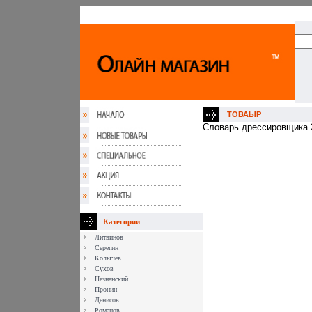
ТОВАЫР
Словарь дрессировщика 20
Категории
Литвинов
Серегин
Колычев
Сухов
Незнанский
Пронин
Денисов
Романов