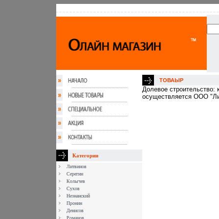
ТОВАЫР
Долевое строительство: 
осуществляется ООО "Ли
Категории
Литвинов
Серегин
Колычев
Сухов
Незнанский
Пронин
Денисов
Романов