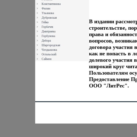
Константинова
Филин
Ульянова
Дубровская
В издании рассмот
Гейко
строительстве, пор
Горбачев
Дмитриева
права и обязаннос
Горбунова
вопросов, возник
Дебора
Шаргородская
договора участия 
Челдышова
как не попасть в 
Остальский
долевого участия 
Саймон
широкий круг чит
Пользователям ос
Предоставление П
ООО "ЛитРес".