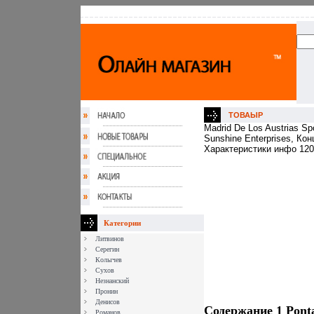
ТОВАЫР
Madrid De Los Austrias Sp
Sunshine Enterprises, К
Характеристики инфо 120
Категории
Литвинов
Серегин
Колычев
Сухов
Незнанский
Пронин
Денисов
Содержание 1 Ponta
Романов