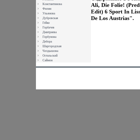
Ali, Die Folie! (Pre
Константинова
Филин
Edit) 6 Sport In L
Ульянова
De Los Austrias".
Дубровская
Гейко
Горбачев
Дмитриева
Горбунова
Дебора
Шаргородская
Челдышова
Остальский
Саймон