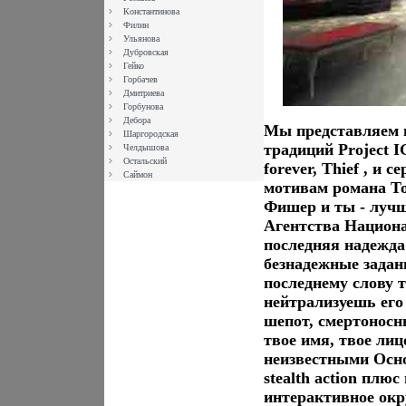
Константинова
Филин
Ульянова
Дубровская
Гейко
Горбачев
Дмитриева
Горбунова
Дебора
Мы представляем 
Шаргородская
традиций Project IG
Челдышова
Остальский
forever, Thief , и 
Саймон
мотивам романа То
Фишер и ты - лучш
Агентства Национа
последняя надежда
безнадежные зада
последнему слову 
нейтрализуешь его 
шепот, смертоносн
твое имя, твое ли
неизвестными Осн
stealth action пл
интерактивное окр