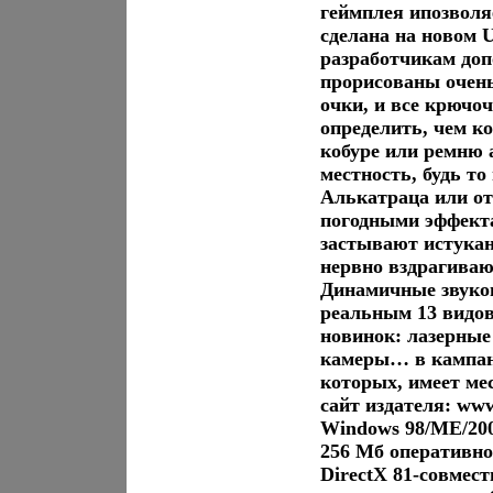
геймплея ипозволя
сделана на новом 
разработчикам до
прорисованы очень
очки, и все крючо
определить, чем к
кобуре или ремню 
местность, будь т
Алькатраца или о
погодными эффекта
застывают истукан
нервно вздрагиваю
Динамичные звуко
реальным 13 видов
новинок: лазерны
камеры… в кампании
которых, имеет ме
сайт издателя: w
Windows 98/ME/200
256 Mб оперативно
DirectX 81-совмест