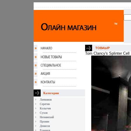
ТОВАЫР
Tom Clancy's Splinter Ce
Категории
Литвинов
Серегин
Колычев
Сухов
Незнанский
Пронин
Денисов
Романов