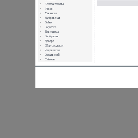
Константинова
Филин
Ульянова
Дубровская
Гейко
Горбачев
Дмитриева
Горбунова
Дебора
Шаргородская
Челдышова
Остальский
Саймон