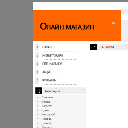
ТОВАРЫ
Категории
Литвинов
Серегин
Колычев
Сухов
Незнанский
Пронин
Денисов
Романов