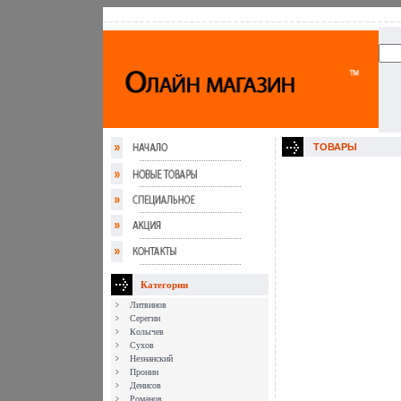
ТОВАРЫ
Категории
Литвинов
Серегин
Колычев
Сухов
Незнанский
Пронин
Денисов
Романов