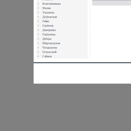
Константинова
Филин
Ульянова
Дубровская
Гейко
Горбачев
Дмитриева
Горбунова
Дебора
Шаргородская
Челдышова
Остальский
Саймон