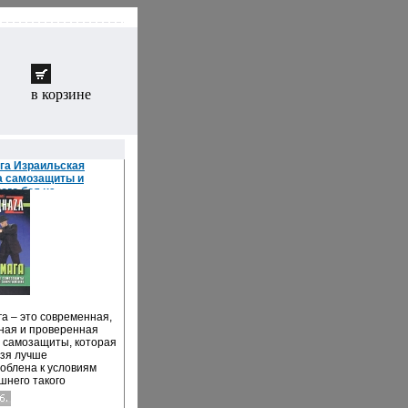
в корзине
га Израильская
а самозащиты и
ого боя на
ение 2004 г ISBN 5-
84-4 инфо 8778h.
га – это современная,
ная и проверенная
 самозащиты, которая
ьзя лучше
облена к условиям
шнего такого
казуемого и
вого мира Для нее