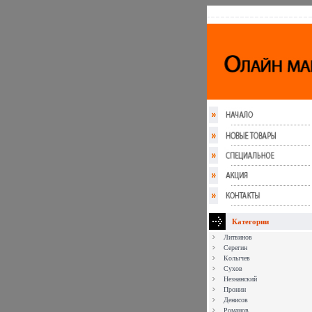
Категории
Литвинов
Серегин
Колычев
Сухов
Незнанский
Пронин
Денисов
Романов