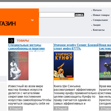
Начало
Новые товары
Специальное
Акция
Контакты
ТОВАРЫ
Специальные методы
Уличное кунфу Серия: Боевой
Крав ма
самообороны в практике
спорт инфо 8777h.
систем
боевых искусств Серия:
тотальн
Мастера боевых искусств
уничтож
инфо 8776h.
222-040
Известный во всем мире
Книга Ши Синъина
Крав ма
мастер боевых искусств
рассматривает эффективную
практич
делится с читателями
технику кунфу применительно к
система
секретами постижения
целям самозащиты Кунфу по
как нел
искусства самообороныЧтобы
праву считается одним из
приспос
научиться защищать себя не
самых эффективных и
сегодня
обязательно знать все
реальных видов боевых
непредс
многообразие существующих
искусств В книге представлены
изменчи