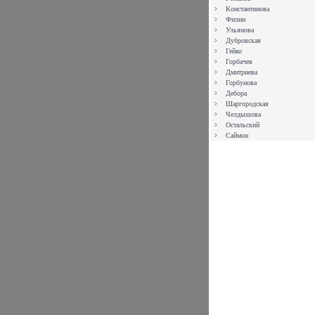
Константинова
Филин
Ульянова
Дубровская
Гейко
Горбачев
Дмитриева
Горбунова
Дебора
Шаргородская
Челдышова
Остальский
Саймон